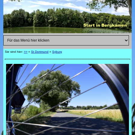
Sie sind hier:
>>
»
St Dortmund
»
Syburg